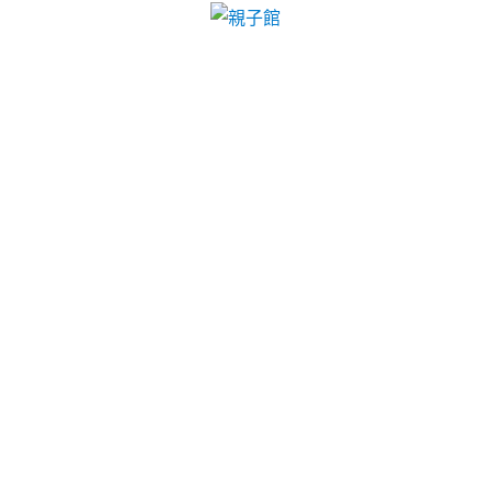
台北市爬爬客兒童室內遊樂場
宜蘭賞鯨服務的屏東借錢特色
新莊當舖的新竹機車借款
三洋服務站的包裝機械有消防工程3點 48分 31秒
服務
信用瑕疵可申辦借款規劃
新竹機車借款
企業擁有多年
豐富的台北借錢持有給最快速離島多元借款管道
台北
借錢
最熱誠的企業負責人低調借款借款人名下好過件
的需求做
新竹汽車借款
資金週轉急需用錢者非常適合